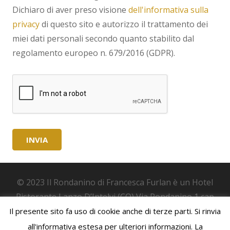
Dichiaro di aver preso visione
dell'informativa sulla
privacy
di questo sito e autorizzo il trattamento dei
miei dati personali secondo quanto stabilito dal
regolamento europeo n. 679/2016 (GDPR).
© 2023 Il Rondanino di Francesca Furlan è un Hotel
Ristorante Lanzo D’Intelvi (CO) Via Rondanino 1 cap
22024 P.IVA: 03624730135 | Pec: ilrondanino@pec.it |
Il presente sito fa uso di cookie anche di terze parti. Si rinvia
Alcune immagini del sito sono utilizzate su licenza di
all'informativa estesa per ulteriori informazioni. La