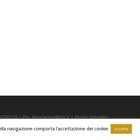
24730135 | Pec: ilrondanino@pec.it | Alcune immagini
ato da
ShareNow!
 nella navigazione comporta l'accettazione dei cookie.
Accetta