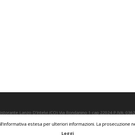
Ristorante Lanzo D’Intelvi (CO) Via Rondanino 1 cap 22024 P.IVA: 036
lizzate su licenza di Shutterstock.com e rispettivi autori | Sito realizz
a all'informativa estesa per ulteriori informazioni. La prosecuzione
Leggi